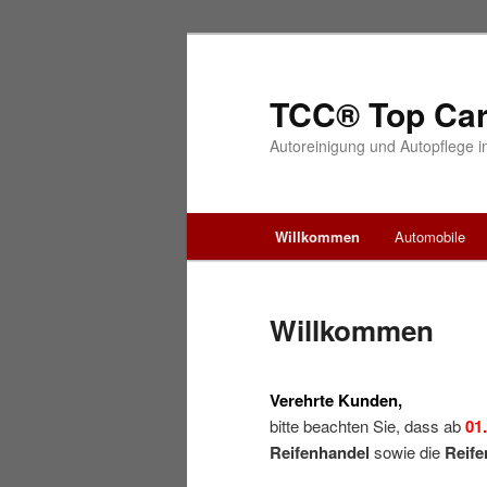
TCC® Top Car
Autoreinigung und Autopflege 
Hauptmenü
Willkommen
Automobile
Zum Inhalt wechseln
Willkommen
Verehrte Kunden,
bitte beachten Sie, dass ab
01
Reifenhandel
sowie die
Reife